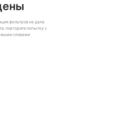
дены
ция фильтров не дала
а, повторите попытку с
евыми словами