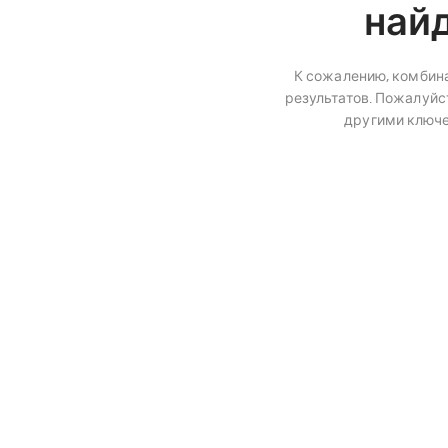
най
К сожалению, комбина
результатов. Пожалуйст
другими ключ