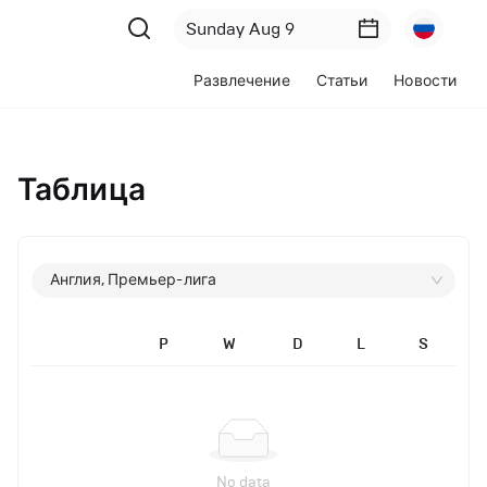
Развлечение
Статьи
Новости
Таблица
Англия, Премьер-лига
P
W
D
L
S
No data