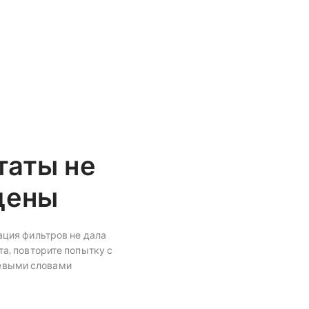
таты не
дены
ция фильтров не дала
а, повторите попытку с
евыми словами