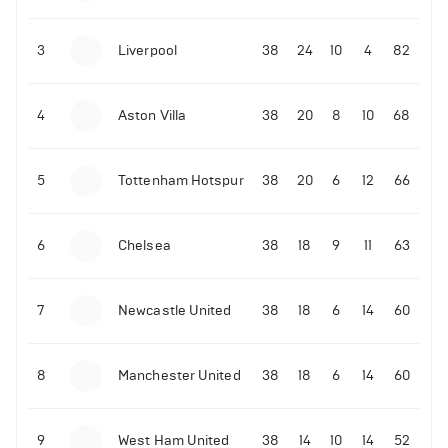
3
Liverpool
38
24
10
4
82
4
Aston Villa
38
20
8
10
68
5
Tottenham Hotspur
38
20
6
12
66
6
Chelsea
38
18
9
11
63
7
Newcastle United
38
18
6
14
60
8
Manchester United
38
18
6
14
60
9
West Ham United
38
14
10
14
52