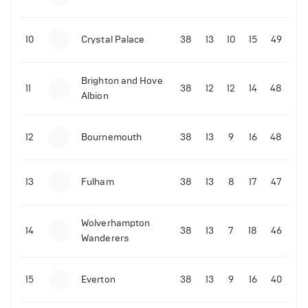
10
Crystal Palace
38
13
10
15
49
Brighton and Hove
11
38
12
12
14
48
Albion
12
Bournemouth
38
13
9
16
48
13
Fulham
38
13
8
17
47
Wolverhampton
14
38
13
7
18
46
Wanderers
15
Everton
38
13
9
16
40