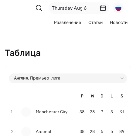
Развлечение
Статьи
Новости
Таблица
Англия, Премьер-лига
P
W
D
L
S
1
Manchester City
38
28
7
3
91
2
Arsenal
38
28
5
5
89