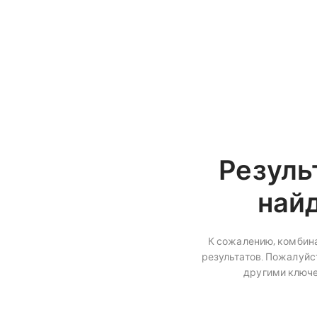
Резуль
най
К сожалению, комбина
результатов. Пожалуйст
другими ключ