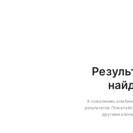
Резуль
най
К сожалению, комбина
результатов. Пожалуйст
другими ключ