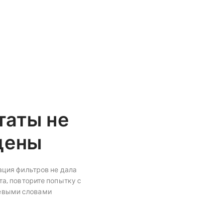
таты не
дены
ция фильтров не дала
а, повторите попытку с
евыми словами