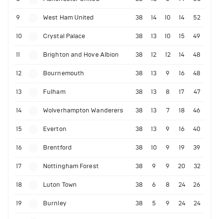
9
West Ham United
38
14
10
14
52
10
Crystal Palace
38
13
10
15
49
11
Brighton and Hove Albion
38
12
12
14
48
12
Bournemouth
38
13
9
16
48
13
Fulham
38
13
8
17
47
14
Wolverhampton Wanderers
38
13
7
18
46
15
Everton
38
13
9
16
40
16
Brentford
38
10
9
19
39
17
Nottingham Forest
38
9
9
20
32
18
Luton Town
38
6
8
24
26
19
Burnley
38
5
9
24
24