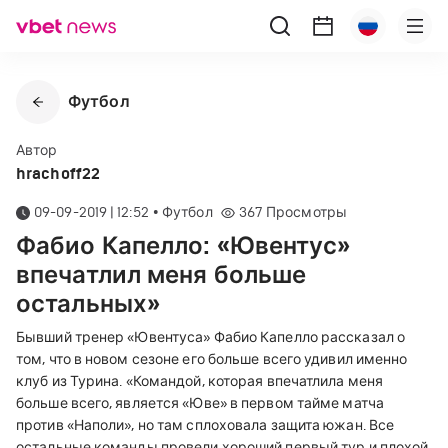
Футбол
Автор
hrachoff22
09-09-2019 | 12:52
•
Футбол
367
Просмотры
Фабио Капелло: «Ювентус»
впечатлил меня больше
остальных»
Бывший тренер «Ювентуса» Фабио Капелло рассказал о
том, что в новом сезоне его больше всего удивил именно
клуб из Турина. «Командой, которая впечатлила меня
больше всего, является «Юве» в первом тайме матча
против «Наполи», но там сплоховала защита южан. Все
остальные команды провели хороший первый тур и плохой