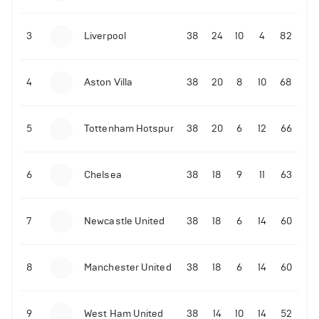
3
Liverpool
38
24
10
4
82
4
Aston Villa
38
20
8
10
68
5
Tottenham Hotspur
38
20
6
12
66
6
Chelsea
38
18
9
11
63
7
Newcastle United
38
18
6
14
60
8
Manchester United
38
18
6
14
60
9
West Ham United
38
14
10
14
52