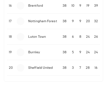
16
Brentford
38
10
9
19
39
17
Nottingham Forest
38
9
9
20
32
18
Luton Town
38
6
8
24
26
19
Burnley
38
5
9
24
24
20
Sheffield United
38
3
7
28
16