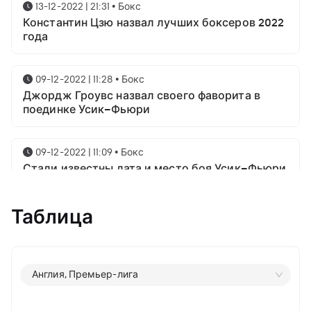
13-12-2022 | 21:31
•
Бокс
Константин Цзю назвал лучших боксеров 2022
года
09-12-2022 | 11:28
•
Бокс
Джордж Гроувс назвал своего фаворита в
поединке Усик–Фьюри
09-12-2022 | 11:09
•
Бокс
Стали известны дата и место боя Усик–Фьюри
Таблица
25-10-2022 | 19:08
•
Бокс
TalkSport: Фьюри - Усик пройдет в марте 2023
18-10-2022 | 22:22
•
Бокс
Англия, Премьер-лига
Украинский тренер о бое Ломаченко - Ортис:
«Бой будет «в одну калитку»»