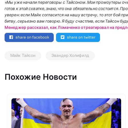
«Мы уже начали переговоры с Тайсоном. Мои промоутеры оче
готов к этой схватке, знаю, что она обязательно состоится. П
уверен: если Майк согласится на нашу встречу, то этот бой 
битву, серьезно вам говорю. Я буду счастлив, если Тайсон буд
Менеджер рассказал, как Ломаченко отреагировал на предло
share on facebook
share on twitter
Майк Тайсон
Эвандер Холифилд
Похожие Новости