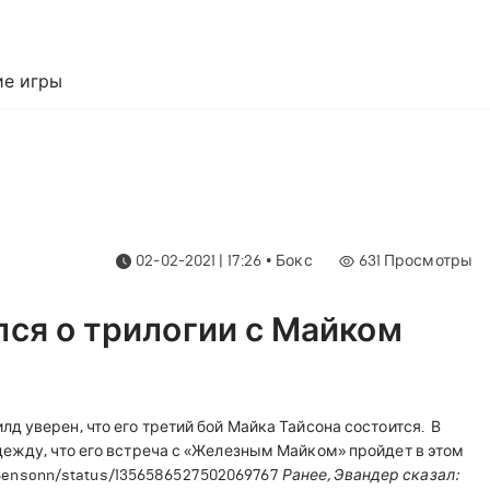
е игры
02-02-2021 | 17:26
•
Бокс
631
Просмотры
ся о трилогии с Майком
 уверен, что его третий бой Майка Тайсона состоится.
В
дежду, что его встреча с «Железным Майком» пройдет в этом
elBensonn/status/1356586527502069767
Ранее, Эвандер сказал: