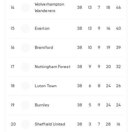
Wolverhampton
Иван Редкач сделал крупную ставку на второй
14
38
13
7
18
46
Wanderers
бой между Усиком и Джошуа
15
Everton
38
13
9
16
40
16
Brentford
38
10
9
19
39
17
Nottingham Forest
38
9
9
20
32
18
Luton Town
38
6
8
24
26
19
Burnley
38
5
9
24
24
20
Sheffield United
38
3
7
28
16