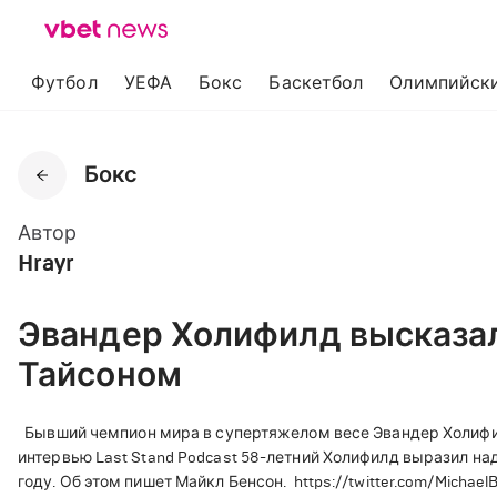
Футбол
УЕФА
Бокс
Баскетбол
Олимпийски
Бокс
Автор
Hrayr
Эвандер Холифилд высказал
Тайсоном
Бывший чемпион мира в супертяжелом весе Эвандер Холифилд
интервью Last Stand Podcast 58-летний Холифилд выразил на
году. Об этом пишет Майкл Бенсон.
https://twitter.com/Micha