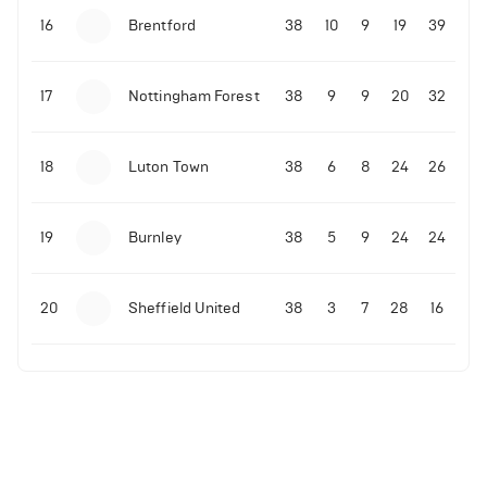
16
Brentford
38
10
9
19
39
17
Nottingham Forest
38
9
9
20
32
18
Luton Town
38
6
8
24
26
19
Burnley
38
5
9
24
24
20
Sheffield United
38
3
7
28
16