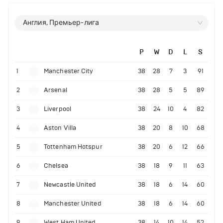
Англия, Премьер-лига
P
W
D
L
S
1
Manchester City
38
28
7
3
91
2
Arsenal
38
28
5
5
89
3
Liverpool
38
24
10
4
82
4
Aston Villa
38
20
8
10
68
5
Tottenham Hotspur
38
20
6
12
66
6
Chelsea
38
18
9
11
63
7
Newcastle United
38
18
6
14
60
8
Manchester United
38
18
6
14
60
9
West Ham United
38
14
10
14
52