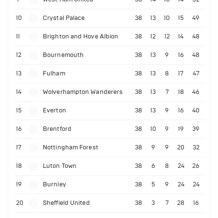
10
Crystal Palace
38
13
10
15
49
11
Brighton and Hove Albion
38
12
12
14
48
12
Bournemouth
38
13
9
16
48
13
Fulham
38
13
8
17
47
14
Wolverhampton Wanderers
38
13
7
18
46
15
Everton
38
13
9
16
40
16
Brentford
38
10
9
19
39
17
Nottingham Forest
38
9
9
20
32
18
Luton Town
38
6
8
24
26
19
Burnley
38
5
9
24
24
20
Sheffield United
38
3
7
28
16