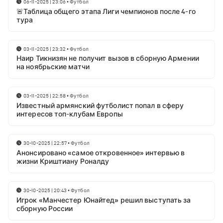
06-11-2025 | 23:06
•
Футбол
🚨Таблица общего этапа Лиги чемпионов после 4-го
тура
03-11-2025 | 23:32
•
Футбол
Наир Тикнизян не получит вызов в сборную Армении
на ноябрьские матчи
03-11-2025 | 22:58
•
Футбол
Известный армянский футболист попал в сферу
интересов топ-клубам Европы
30-10-2025 | 22:57
•
Футбол
Анонсировано «самое откровенное» интервью в
жизни Криштиану Роналду
30-10-2025 | 20:43
•
Футбол
Игрок «Манчестер Юнайтед» решил выступать за
сборную России