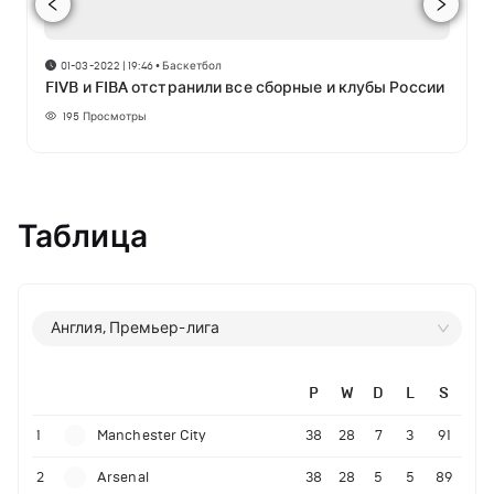
01-03-2022 | 19:46
•
Баскетбол
FIVB и FIBA отстранили все сборные и клубы России
195
Просмотры
Таблица
Англия, Премьер-лига
P
W
D
L
S
1
Manchester City
38
28
7
3
91
2
Arsenal
38
28
5
5
89