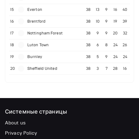
15
Everton
38
13
9
16
40
16
Brentford
38
10
9
19
39
17
Nottingham Forest
38
9
9
20
32
18
Luton Town
38
6
8
24
26
19
Burnley
38
5
9
24
24
20
Sheffield United
38
3
7
28
16
Системные страницы
About us
Privacy Policy