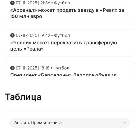
07-11-2025 | 21:36
•
Футбол
«Арсенал» может продать звезду в «Реал» за
150 млн евро
07-11-2025 | 19:42
•
Футбол
«Челси» может перехватить трансферную
цель «Реала»
07-11-2025 | 18:18
•
Футбол
Президент «Барселоны» Лапорта объявил
свой план насчёт Месси
Таблица
07-11-2025 | 16:23
•
Футбол
Известны имена трёх звёздных футболистов в
номинации на приз лучшему игроку года от
ФИФА
Англия, Премьер-лига
06-11-2025 | 23:06
•
Футбол