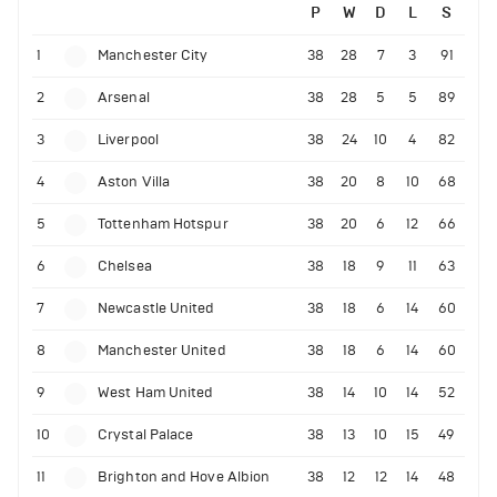
P
W
D
L
S
1
Manchester City
38
28
7
3
91
2
Arsenal
38
28
5
5
89
3
Liverpool
38
24
10
4
82
4
Aston Villa
38
20
8
10
68
5
Tottenham Hotspur
38
20
6
12
66
6
Chelsea
38
18
9
11
63
7
Newcastle United
38
18
6
14
60
8
Manchester United
38
18
6
14
60
9
West Ham United
38
14
10
14
52
10
Crystal Palace
38
13
10
15
49
11
Brighton and Hove Albion
38
12
12
14
48