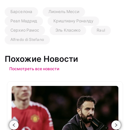
Барселона
Лионель Месси
Реал Мадрид
Криштиану Роналду
Серхио Рамос
Эль Класико
Raul
Alfredo di Stefano
Похожие Новости
Посмотреть все новости