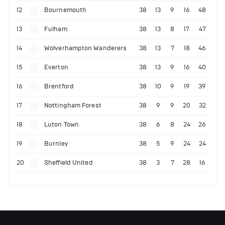
12
Bournemouth
38
13
9
16
48
13
Fulham
38
13
8
17
47
14
Wolverhampton Wanderers
38
13
7
18
46
15
Everton
38
13
9
16
40
16
Brentford
38
10
9
19
39
17
Nottingham Forest
38
9
9
20
32
18
Luton Town
38
6
8
24
26
19
Burnley
38
5
9
24
24
20
Sheffield United
38
3
7
28
16