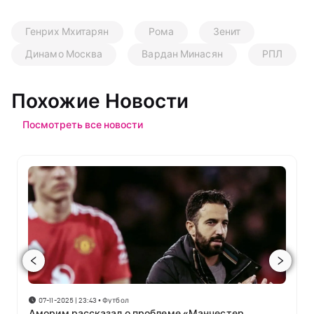
Генрих Мхитарян
Рома
Зенит
Динамо Москва
Вардан Минасян
РПЛ
Похожие Новости
Посмотреть все новости
07-11-2025 | 23:43
•
Футбол
Аморим рассказал о проблеме «Манчестер