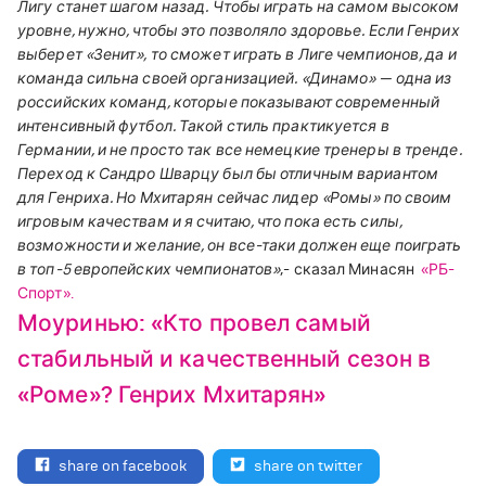
Лигу станет шагом назад. Чтобы играть на самом высоком
уровне, нужно, чтобы это позволяло здоровье. Если Генрих
выберет «Зенит», то сможет играть в Лиге чемпионов, да и
команда сильна своей организацией.
«Динамо» — одна из
российских команд, которые показывают современный
интенсивный футбол. Такой стиль практикуется в
Германии, и не просто так все немецкие тренеры в тренде.
Переход к Сандро Шварцу был бы отличным вариантом
для Генриха. Но Мхитарян сейчас лидер «Ромы» по своим
игровым качествам и я считаю, что пока есть силы,
возможности и желание, он все-таки должен еще поиграть
в топ-5 европейских чемпионатов»
,- сказал Минасян
«РБ-
Спорт».
Моуринью: «Кто провел самый
стабильный и качественный сезон в
«Роме»? Генрих Мхитарян»
share on facebook
share on twitter