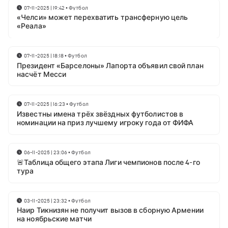
07-11-2025 | 19:42
•
Футбол
«Челси» может перехватить трансферную цель
«Реала»
07-11-2025 | 18:18
•
Футбол
Президент «Барселоны» Лапорта объявил свой план
насчёт Месси
07-11-2025 | 16:23
•
Футбол
Известны имена трёх звёздных футболистов в
номинации на приз лучшему игроку года от ФИФА
06-11-2025 | 23:06
•
Футбол
🚨Таблица общего этапа Лиги чемпионов после 4-го
тура
03-11-2025 | 23:32
•
Футбол
Наир Тикнизян не получит вызов в сборную Армении
на ноябрьские матчи