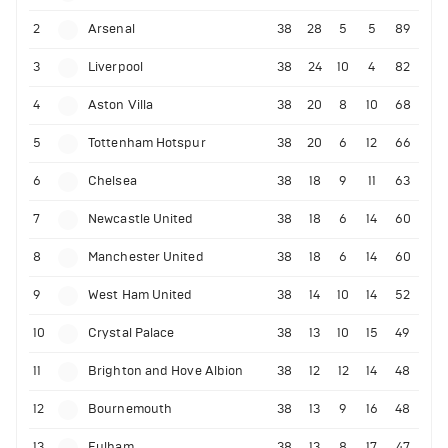
2
Arsenal
38
28
5
5
89
3
Liverpool
38
24
10
4
82
4
Aston Villa
38
20
8
10
68
5
Tottenham Hotspur
38
20
6
12
66
6
Chelsea
38
18
9
11
63
7
Newcastle United
38
18
6
14
60
8
Manchester United
38
18
6
14
60
9
West Ham United
38
14
10
14
52
10
Crystal Palace
38
13
10
15
49
11
Brighton and Hove Albion
38
12
12
14
48
12
Bournemouth
38
13
9
16
48
13
Fulham
38
13
8
17
47