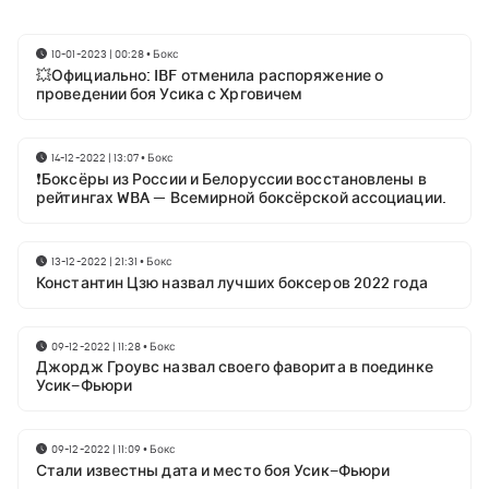
10-01-2023 | 00:28
•
Бокс
💥Официально: IBF отменила распоряжение о
проведении боя Усика с Хрговичем
14-12-2022 | 13:07
•
Бокс
❗Боксёры из России и Белоруссии восстановлены в
рейтингах WBA — Всемирной боксёрской ассоциации.
13-12-2022 | 21:31
•
Бокс
Константин Цзю назвал лучших боксеров 2022 года
09-12-2022 | 11:28
•
Бокс
Джордж Гроувс назвал своего фаворита в поединке
Усик–Фьюри
09-12-2022 | 11:09
•
Бокс
Стали известны дата и место боя Усик–Фьюри