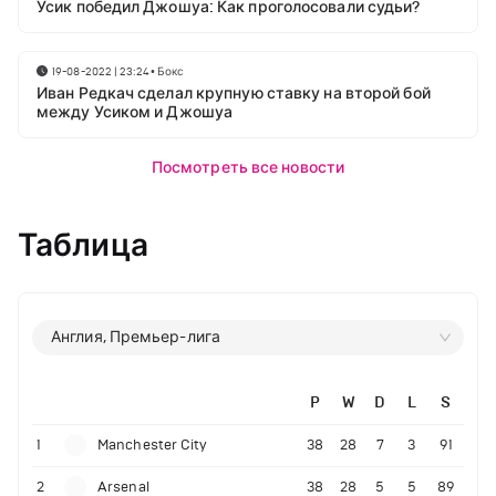
Усик победил Джошуа: Как проголосовали судьи?
19-08-2022 | 23:24
•
Бокс
Иван Редкач сделал крупную ставку на второй бой
между Усиком и Джошуа
Посмотреть все новости
Таблица
Англия, Премьер-лига
P
W
D
L
S
1
Manchester City
38
28
7
3
91
2
Arsenal
38
28
5
5
89