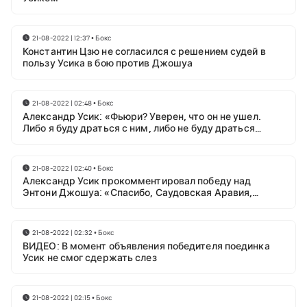
21-08-2022 | 12:37
•
Бокс
Константин Цзю не согласился с решением судей в
пользу Усика в бою против Джошуа
21-08-2022 | 02:48
•
Бокс
Александр Усик: «Фьюри? Уверен, что он не ушел.
Либо я буду драться с ним, либо не буду драться
вообще»
21-08-2022 | 02:40
•
Бокс
Александр Усик прокомментировал победу над
Энтони Джошуа: «Спасибо, Саудовская Аравия,
Иншааллах!»
21-08-2022 | 02:32
•
Бокс
ВИДЕО: В момент объявления победителя поединка
Усик не смог сдержать слез
21-08-2022 | 02:15
•
Бокс