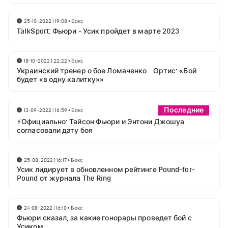
25-10-2022 | 19:08
•
Бокс
TalkSport: Фьюри - Усик пройдет в марте 2023
18-10-2022 | 22:22
•
Бокс
Украинский тренер о бое Ломаченко - Ортис: «Бой
будет «в одну калитку»»
Последние
13-09-2022 | 16:59
•
Бокс
⚡Официально: Тайсон Фьюри и Энтони Джошуа
согласовали дату боя
25-08-2022 | 16:17
•
Бокс
Усик лидирует в обновленном рейтинге Pound-for-
Pound от журнала The Ring
24-08-2022 | 16:10
•
Бокс
Фьюри сказал, за какие гонорары проведет бой с
Усиком