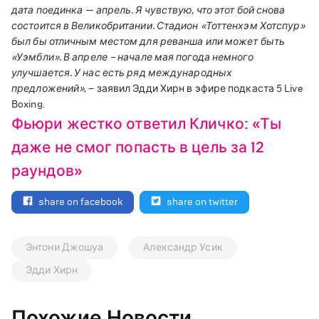
дата поединка — апрель. Я чувствую, что этот бой снова
состоится в Великобритании. Стадион «Тоттенхэм Хотспур»
был бы отличным местом для реванша или может быть
«Уэмбли».
В апреле – начале мая погода немного
улучшается. У нас есть ряд международных
предложений»
, – заявил Эдди Хирн в эфире подкаста 5 Live
Boxing.
Фьюри жестко ответил Кличко: «Ты
даже не смог попасть в цель за 12
раундов»
share on facebook
share on twitter
Энтони Джошуа
Александр Усик
Эдди Хирн
Похожие Новости