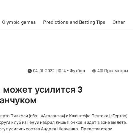
Olympic games
Predictions and Betting Tips
Other
04-01-2022 | 10:14
•
Футбол
401
Просмотры
 может усилится 3
иранчуком
то Пикколи (оба - «Аталанта») и Кшиштофа Пентека («Герта»).
руга клуб из Генуи набрал лишь 11 очков и идет в зоне вылета.
могут усилить состав Андрея Шевченко.
Представители