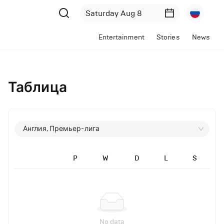
Entertainment
Stories
News
Таблица
Англия, Премьер-лига
P
W
D
L
S
No data