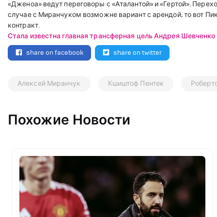
«Дженоа» ведут переговоры с «Аталантой» и «Гертой». Перех
случае с Миранчуком возможне вариант с арендой, то вот Пи
контракт.
Стала известна главная трансферная цель Андрея Шевченко
share on facebook
share on twitter
Алексей Миранчук
Кшиштоф Пентек
Роберт
Похожие Новости