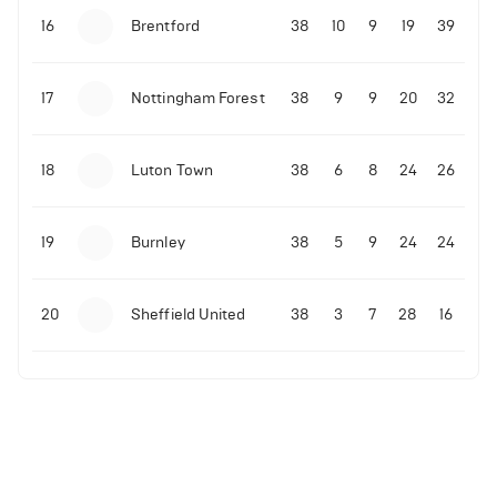
16
Brentford
38
10
9
19
39
17
Nottingham Forest
38
9
9
20
32
18
Luton Town
38
6
8
24
26
19
Burnley
38
5
9
24
24
20
Sheffield United
38
3
7
28
16