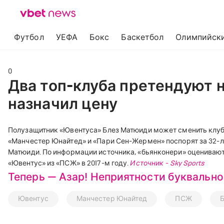
Футбол
УЕФА
Бокс
Баскетбол
Олимпийски
0
Два топ-клуба претендуют 
назначил цену
Полузащитник «Ювентуса» Блез Матюиди может сменить клуб
«Манчестер Юнайтед» и «Пари Сен-Жермен» поспорят за 32-ле
Матюиди. По информации источника, «бьянконери» оценивают 
«Ювентус» из «ПСЖ» в 2017-м году.
Источник - Sky Sports
Теперь — Азар! Неприятности буквальн
Ювентус
Манчестер Юнайтед
ПСЖ
Б