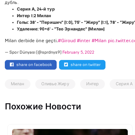
дубль.
Серия А, 24-й тур
Интер 1:2 Милан
Голы: 38' - "Перишич" (1:0), 75' - "Жиру" (1:1), 78' - "Жиру"
Удаление: 90+6' - "Тео Эрнандес" (Милан)
Milan derbide öne geçti.
#Giroud
#inter
#Milan
pic.twitte
— Spor Dünyası (@sprdnys9)
February 5, 2022
share on facebook
share on twitter
Милан
Оливье Жиру
Интер
Серия А
Похожие Новости