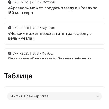
07-11-2025 | 21:36
•
Футбол
«Арсенал» может продать звезду в «Реал» за
150 млн евро
07-11-2025 | 19:42
•
Футбол
«Челси» может перехватить трансферную
цель «Реала»
07-11-2025 | 18:18
•
Футбол
Президент «Барселоны» Лапорта объявил
свой план насчёт Месси
Таблица
07-11-2025 | 16:23
•
Футбол
Известны имена трёх звёздных футболистов в
номинации на приз лучшему игроку года от
ФИФА
Англия, Премьер-лига
06-11-2025 | 23:06
•
Футбол