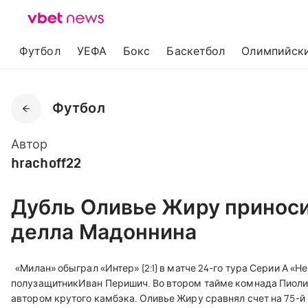
Футбол
УЕФА
Бокс
Баскетбол
Олимпийски
Футбол
Автор
hrachoff22
Дубль Оливье Жиру приноси
делла Мадоннина
«Милан» обыграл «Интер» (2:1) в матче 24-го тура Серии А «Н
полузащитникИван Перишич. Во втором тайме комнада Пиоли не
автором крутого камбэка. Оливье Жиру сравнял счет на 75-й 