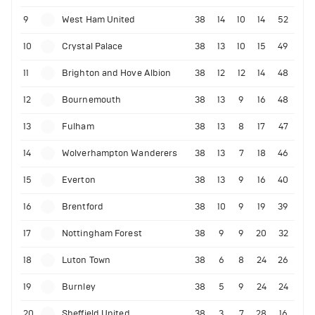
9
West Ham United
38
14
10
14
52
10
Crystal Palace
38
13
10
15
49
11
Brighton and Hove Albion
38
12
12
14
48
12
Bournemouth
38
13
9
16
48
13
Fulham
38
13
8
17
47
14
Wolverhampton Wanderers
38
13
7
18
46
15
Everton
38
13
9
16
40
16
Brentford
38
10
9
19
39
17
Nottingham Forest
38
9
9
20
32
18
Luton Town
38
6
8
24
26
19
Burnley
38
5
9
24
24
20
Sheffield United
38
3
7
28
16