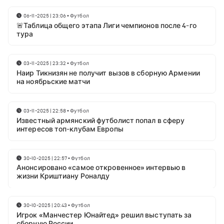
06-11-2025 | 23:06
•
Футбол
🚨Таблица общего этапа Лиги чемпионов после 4-го
тура
03-11-2025 | 23:32
•
Футбол
Наир Тикнизян не получит вызов в сборную Армении
на ноябрьские матчи
03-11-2025 | 22:58
•
Футбол
Известный армянский футболист попал в сферу
интересов топ-клубам Европы
30-10-2025 | 22:57
•
Футбол
Анонсировано «самое откровенное» интервью в
жизни Криштиану Роналду
30-10-2025 | 20:43
•
Футбол
Игрок «Манчестер Юнайтед» решил выступать за
сборную России