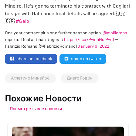
Mineiro. He’s gonna terminate his contract with Cagliari
to sign with Galo once final details will be agreed. 🇺🇾
🇧🇷
#Galo
One year contract plus one further season option,
@moillorens
reports. Deal at final stages. ⤵️
https://t.co/PwnhHqlPw0
—
Fabrizio Romano (@FabrizioRomano)
January 8, 2022
share on facebook
share on twitter
Атлетико Минейро
Диего Годин
Похожие Новости
Посмотреть все новости