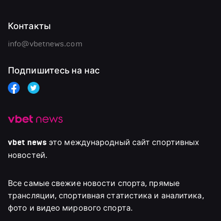
Контакты
info@vbetnews.com
Подпишитесь на нас
vbet news
это международный сайт спортивных
новостей.
Все самые свежие новости спорта, прямые
трансляции, спортивная статистика и аналитика,
фото и видео мирового спорта.