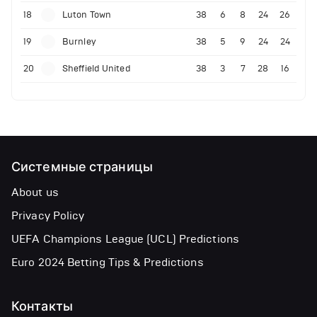
18
Luton Town
38
6
8
24
26
19
Burnley
38
5
9
24
24
20
Sheffield United
38
3
7
28
16
Системные страницы
About us
Privacy Policy
UEFA Champions League (UCL) Predictions
Euro 2024 Betting Tips & Predictions
Контакты