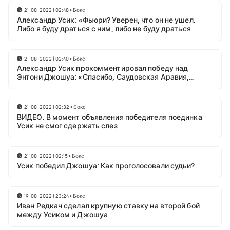
21-08-2022 | 02:48
•
Бокс
Александр Усик: «Фьюри? Уверен, что он не ушел.
Либо я буду драться с ним, либо не буду драться
вообще»
21-08-2022 | 02:40
•
Бокс
Александр Усик прокомментировал победу над
Энтони Джошуа: «Спасибо, Саудовская Аравия,
Иншааллах!»
21-08-2022 | 02:32
•
Бокс
ВИДЕО: В момент объявления победителя поединка
Усик не смог сдержать слез
21-08-2022 | 02:15
•
Бокс
Усик победил Джошуа: Как проголосовали судьи?
19-08-2022 | 23:24
•
Бокс
Иван Редкач сделал крупную ставку на второй бой
между Усиком и Джошуа