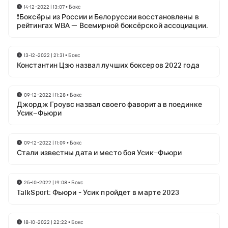
14-12-2022 | 13:07
•
Бокс
❗Боксёры из России и Белоруссии восстановлены в
рейтингах WBA — Всемирной боксёрской ассоциации.
13-12-2022 | 21:31
•
Бокс
Константин Цзю назвал лучших боксеров 2022 года
09-12-2022 | 11:28
•
Бокс
Джордж Гроувс назвал своего фаворита в поединке
Усик–Фьюри
09-12-2022 | 11:09
•
Бокс
Стали известны дата и место боя Усик–Фьюри
25-10-2022 | 19:08
•
Бокс
TalkSport: Фьюри - Усик пройдет в марте 2023
18-10-2022 | 22:22
•
Бокс