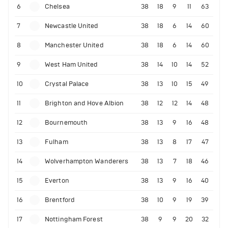
6
Chelsea
38
18
9
11
63
7
Newcastle United
38
18
6
14
60
8
Manchester United
38
18
6
14
60
9
West Ham United
38
14
10
14
52
10
Crystal Palace
38
13
10
15
49
11
Brighton and Hove Albion
38
12
12
14
48
12
Bournemouth
38
13
9
16
48
13
Fulham
38
13
8
17
47
14
Wolverhampton Wanderers
38
13
7
18
46
15
Everton
38
13
9
16
40
16
Brentford
38
10
9
19
39
17
Nottingham Forest
38
9
9
20
32