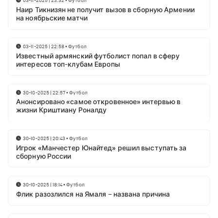
03-11-2025 | 23:32
•
Футбол
Наир Тикнизян не получит вызов в сборную Армении
на ноябрьские матчи
03-11-2025 | 22:58
•
Футбол
Известный армянский футболист попал в сферу
интересов топ-клубам Европы
30-10-2025 | 22:57
•
Футбол
Анонсировано «самое откровенное» интервью в
жизни Криштиану Роналду
30-10-2025 | 20:43
•
Футбол
Игрок «Манчестер Юнайтед» решил выступать за
сборную России
30-10-2025 | 18:14
•
Футбол
Флик разозлился на Ямаля – названа причина