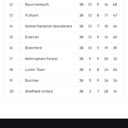
12
Bournemouth
38
13
9
16
48
13
Fulham
38
13
8
17
47
14
Wolverhampton Wanderers
38
13
7
18
46
15
Everton
38
13
9
16
40
16
Brentford
38
10
9
19
39
17
Nottingham Forest
38
9
9
20
32
18
Luton Town
38
6
8
24
26
19
Burnley
38
5
9
24
24
20
Sheffield United
38
3
7
28
16