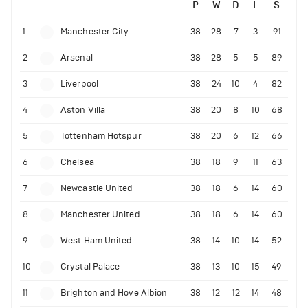
P
W
D
L
S
1
Manchester City
38
28
7
3
91
2
Arsenal
38
28
5
5
89
3
Liverpool
38
24
10
4
82
4
Aston Villa
38
20
8
10
68
5
Tottenham Hotspur
38
20
6
12
66
6
Chelsea
38
18
9
11
63
7
Newcastle United
38
18
6
14
60
8
Manchester United
38
18
6
14
60
9
West Ham United
38
14
10
14
52
10
Crystal Palace
38
13
10
15
49
11
Brighton and Hove Albion
38
12
12
14
48