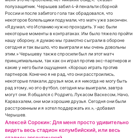
полузащитник.
Черышев забил 4-й пенальти сборной
России и после забитого гола так обрадовался, что
некоторое болельщики подумали, что матч уже закончен.
«
Я думал, что Испанию нужно проходить. У нас были
некоторые моменты в контратаках. Им было тяжело пройти
нашу оборону, я думаю мы грамотно сыграли в обороне
сегодня и так вышло, что выиграли и мы очень довольны
этим.
»
Черышеву также спросили был ли этот матч
принципиальным, так как он играл против экс-партнеров и
какие у него были ощущения.
«Хорошо играть против
партнеров.
Конечно я не рад, что они расстроились,
некоторые плакали, друзья мои, и я никогда не могу быть
рад этому, но это футбол, сегодня мы выиграли, завтра
могут они. Я общался с Родриго, Лукасом Васкесом, Начо,
Карвахалем, они мои хорошие друзья. Сегодня они были
расстроенным и я хотел поддержать их.
», -добавил
Черышев.
Алексей Сорокин: Для меня просто удивительно
видеть весь стадион колумбийский, или весь
стадион аргентинский