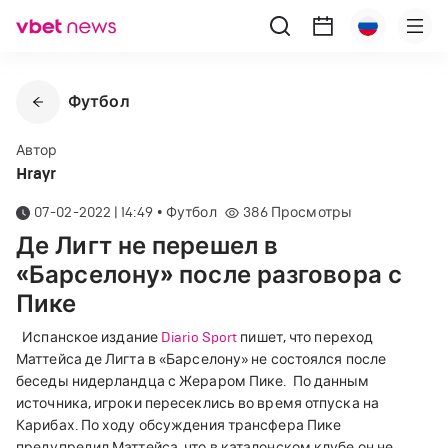
Футбол
Автор
Hrayr
07-02-2022 | 14:49
•
Футбол
386
Просмотры
Де Лигт не перешел в
«Барселону» после разговора с
Пике
Испанское издание
Diario Sport
пишет, что переход
Маттейса де Лигта в «Барселону» не состоялся после
беседы нидерландца с Жераром Пике.
По данным
источника, игроки пересеклись во время отпуска на
Карибах. По ходу обсуждения трансфера Пике
предупредил Маттейса, что в каталонском клубе он не