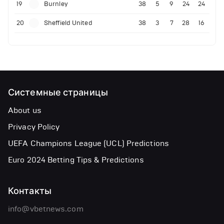
19
Burnley
38
5
9
24
24
20
Sheffield United
38
3
7
28
16
Системные страницы
About us
Privacy Policy
UEFA Champions League (UCL) Predictions
Euro 2024 Betting Tips & Predictions
Контакты
info@vbetnews.com