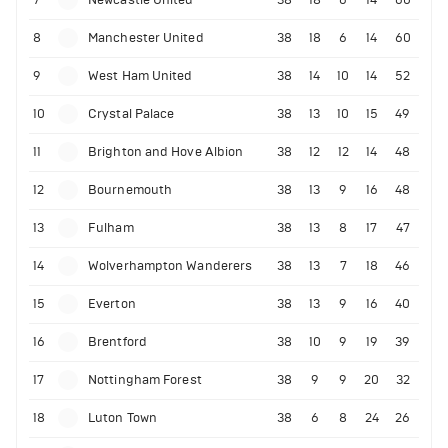
8
Manchester United
38
18
6
14
60
9
West Ham United
38
14
10
14
52
10
Crystal Palace
38
13
10
15
49
11
Brighton and Hove Albion
38
12
12
14
48
12
Bournemouth
38
13
9
16
48
13
Fulham
38
13
8
17
47
14
Wolverhampton Wanderers
38
13
7
18
46
15
Everton
38
13
9
16
40
16
Brentford
38
10
9
19
39
17
Nottingham Forest
38
9
9
20
32
18
Luton Town
38
6
8
24
26