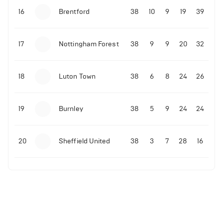
16
Brentford
38
10
9
19
39
17
Nottingham Forest
38
9
9
20
32
18
Luton Town
38
6
8
24
26
19
Burnley
38
5
9
24
24
20
Sheffield United
38
3
7
28
16