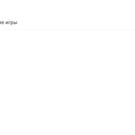
е игры