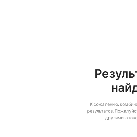
Резуль
най
К сожалению, комбина
результатов. Пожалуйст
другими ключ