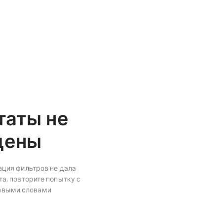
таты не
дены
ция фильтров не дала
а, повторите попытку с
евыми словами