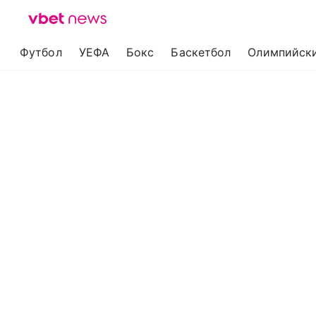
Футбол
УЕФА
Бокс
Баскетбол
Олимпийски