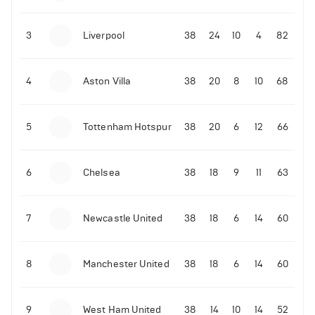
3
Liverpool
38
24
10
4
82
4
Aston Villa
38
20
8
10
68
5
Tottenham Hotspur
38
20
6
12
66
6
Chelsea
38
18
9
11
63
7
Newcastle United
38
18
6
14
60
8
Manchester United
38
18
6
14
60
9
West Ham United
38
14
10
14
52