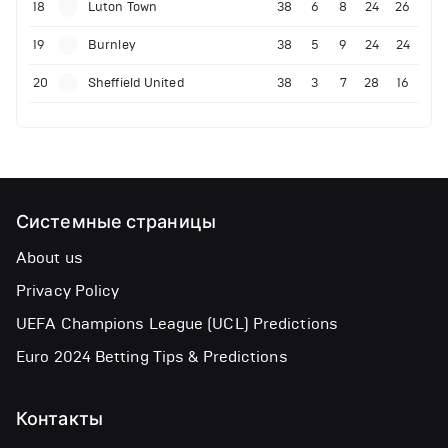
18
Luton Town
38
6
8
24
26
19
Burnley
38
5
9
24
24
20
Sheffield United
38
3
7
28
16
Системные страницы
About us
Privacy Policy
UEFA Champions League (UCL) Predictions
Euro 2024 Betting Tips & Predictions
Контакты