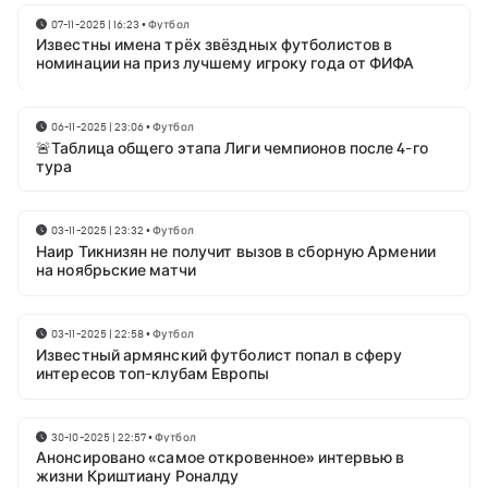
07-11-2025 | 16:23
•
Футбол
Известны имена трёх звёздных футболистов в
номинации на приз лучшему игроку года от ФИФА
06-11-2025 | 23:06
•
Футбол
🚨Таблица общего этапа Лиги чемпионов после 4-го
тура
03-11-2025 | 23:32
•
Футбол
Наир Тикнизян не получит вызов в сборную Армении
на ноябрьские матчи
03-11-2025 | 22:58
•
Футбол
Известный армянский футболист попал в сферу
интересов топ-клубам Европы
30-10-2025 | 22:57
•
Футбол
Анонсировано «самое откровенное» интервью в
жизни Криштиану Роналду