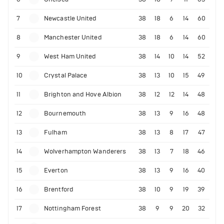
7
Newcastle United
38
18
6
14
60
8
Manchester United
38
18
6
14
60
9
West Ham United
38
14
10
14
52
10
Crystal Palace
38
13
10
15
49
11
Brighton and Hove Albion
38
12
12
14
48
12
Bournemouth
38
13
9
16
48
13
Fulham
38
13
8
17
47
14
Wolverhampton Wanderers
38
13
7
18
46
15
Everton
38
13
9
16
40
16
Brentford
38
10
9
19
39
17
Nottingham Forest
38
9
9
20
32