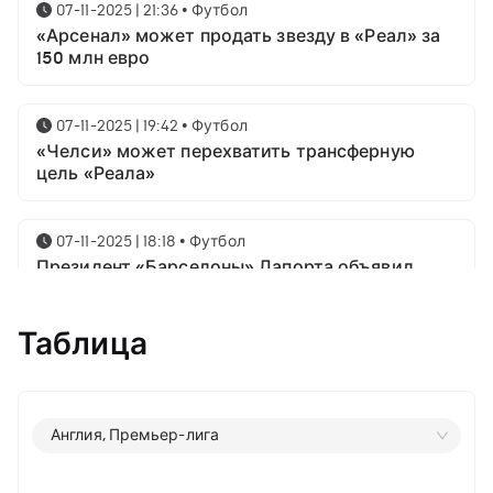
07-11-2025 | 21:36
•
Футбол
«Арсенал» может продать звезду в «Реал» за
150 млн евро
07-11-2025 | 19:42
•
Футбол
«Челси» может перехватить трансферную
цель «Реала»
07-11-2025 | 18:18
•
Футбол
Президент «Барселоны» Лапорта объявил
свой план насчёт Месси
Таблица
07-11-2025 | 16:23
•
Футбол
Известны имена трёх звёздных футболистов в
номинации на приз лучшему игроку года от
ФИФА
Англия, Премьер-лига
06-11-2025 | 23:06
•
Футбол
07-11-2025 | 21:36
•
Футбол