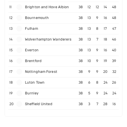
11
Brighton and Hove Albion
38
12
12
14
48
12
Bournemouth
38
13
9
16
48
13
Fulham
38
13
8
17
47
14
Wolverhampton Wanderers
38
13
7
18
46
15
Everton
38
13
9
16
40
16
Brentford
38
10
9
19
39
17
Nottingham Forest
38
9
9
20
32
18
Luton Town
38
6
8
24
26
19
Burnley
38
5
9
24
24
20
Sheffield United
38
3
7
28
16