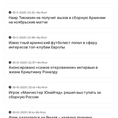
03-11-2025 | 23:32
•
Футбол
Наир Тикнизян не получит вызов в сборную Армении
на ноябрьские матчи
03-11-2025 | 22:58
•
Футбол
Известный армянский футболист попал в сферу
интересов топ-клубам Европы
30-10-2025 | 22:57
•
Футбол
Анонсировано «самое откровенное» интервью в
жизни Криштиану Роналду
30-10-2025 | 20:43
•
Футбол
Игрок «Манчестер Юнайтед» решил выступать за
сборную России
30-10-2025 | 18:14
•
Футбол
Флик разозлился на Ямаля – названа причина