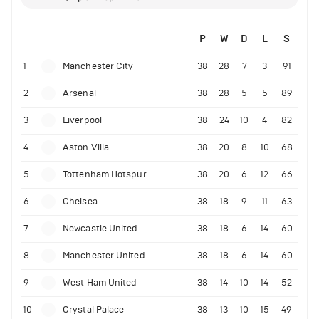
P
W
D
L
S
1
Manchester City
38
28
7
3
91
2
Arsenal
38
28
5
5
89
3
Liverpool
38
24
10
4
82
4
Aston Villa
38
20
8
10
68
5
Tottenham Hotspur
38
20
6
12
66
6
Chelsea
38
18
9
11
63
7
Newcastle United
38
18
6
14
60
8
Manchester United
38
18
6
14
60
9
West Ham United
38
14
10
14
52
10
Crystal Palace
38
13
10
15
49