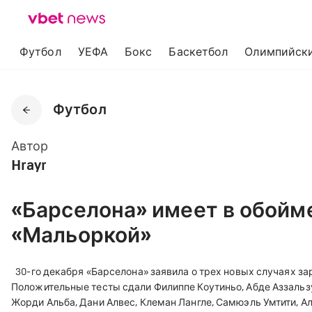
Футбол
УЕФА
Бокс
Баскетбол
Олимпийски
Футбол
Автор
Hrayr
«Барселона» имеет в обойме
«Мальоркой»
30-го декабря «Барселона» заявила о трех новых случаях 
Положительные тесты сдали Филиппе Коутиньо, Абде Аззальз
Жорди Альба, Дани Алвес, Клеман Лангле, Самюэль Умтити, Ал