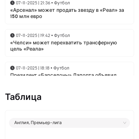
07-11-2025 | 21:36
•
Футбол
«Арсенал» может продать звезду в «Реал» за
150 млн евро
07-11-2025 | 19:42
•
Футбол
«Челси» может перехватить трансферную
цель «Реала»
07-11-2025 | 18:18
•
Футбол
Президент «Барселоны» Лапорта объявил
свой план насчёт Месси
Таблица
07-11-2025 | 16:23
•
Футбол
Известны имена трёх звёздных футболистов в
номинации на приз лучшему игроку года от
ФИФА
Англия, Премьер-лига
06-11-2025 | 23:06
•
Футбол