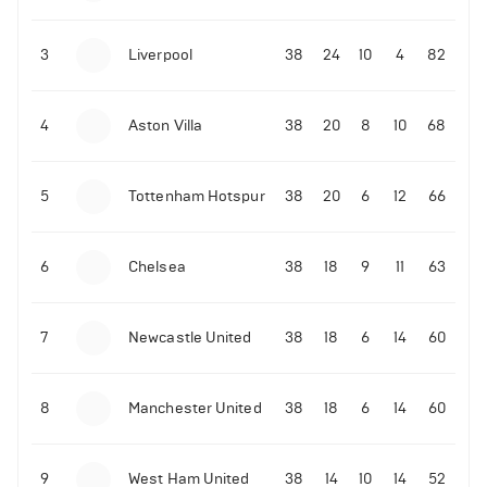
3
Liverpool
38
24
10
4
82
4
Aston Villa
38
20
8
10
68
5
Tottenham Hotspur
38
20
6
12
66
6
Chelsea
38
18
9
11
63
7
Newcastle United
38
18
6
14
60
8
Manchester United
38
18
6
14
60
9
West Ham United
38
14
10
14
52