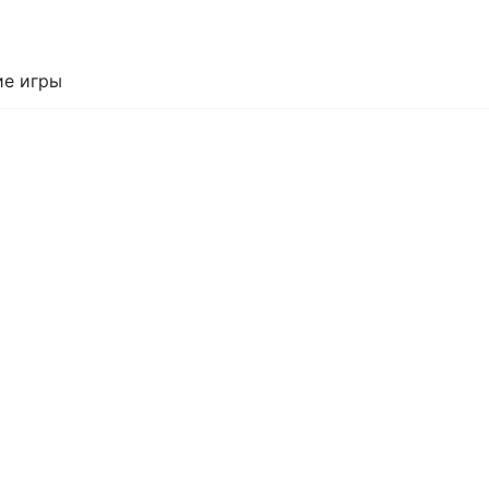
е игры