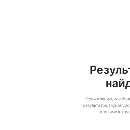
Резуль
най
К сожалению, комбина
результатов. Пожалуйст
другими ключ