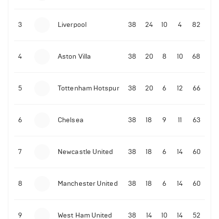
3
Liverpool
38
24
10
4
82
4
Aston Villa
38
20
8
10
68
5
Tottenham Hotspur
38
20
6
12
66
6
Chelsea
38
18
9
11
63
7
Newcastle United
38
18
6
14
60
8
Manchester United
38
18
6
14
60
9
West Ham United
38
14
10
14
52