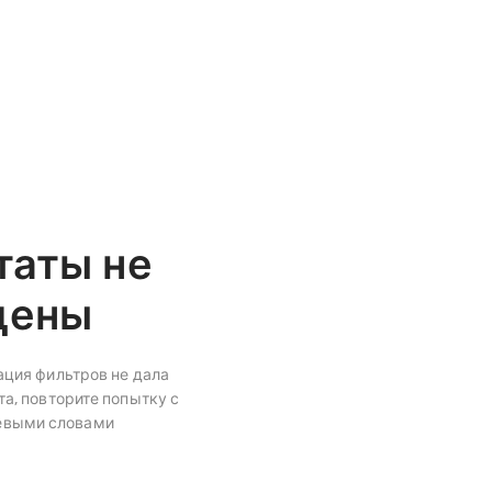
таты не
дены
ция фильтров не дала
а, повторите попытку с
евыми словами