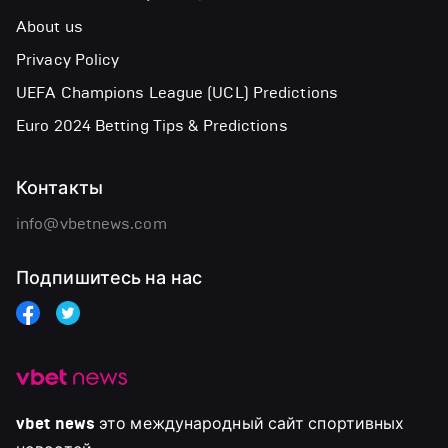
About us
Privacy Policy
UEFA Champions League (UCL) Predictions
Euro 2024 Betting Tips & Predictions
Контакты
info@vbetnews.com
Подпишитесь на нас
vbet news
это международный сайт спортивных