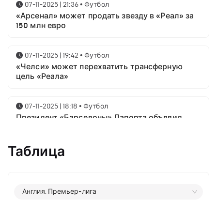
07-11-2025 | 21:36
•
Футбол
«Арсенал» может продать звезду в «Реал» за
150 млн евро
07-11-2025 | 19:42
•
Футбол
«Челси» может перехватить трансферную
цель «Реала»
07-11-2025 | 18:18
•
Футбол
Президент «Барселоны» Лапорта объявил
свой план насчёт Месси
Таблица
07-11-2025 | 16:23
•
Футбол
Известны имена трёх звёздных футболистов в
номинации на приз лучшему игроку года от
ФИФА
Англия, Премьер-лига
06-11-2025 | 23:06
•
Футбол