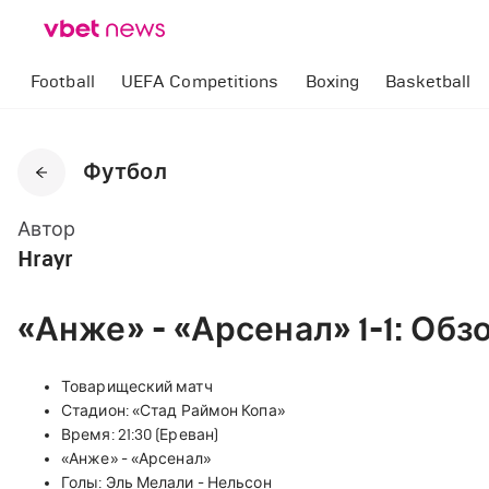
Football
UEFA Competitions
Boxing
Basketball
Футбол
Автор
Hrayr
«Анже» - «Арсенал» 1-1: Обз
Товарищеский матч
Стадион:
«
Стад Раймон Копа
»
Время: 21:30 (Ереван)
«
Анже
»
-
«
Арсенал
»
Голы: Эль Мелали - Нельсон