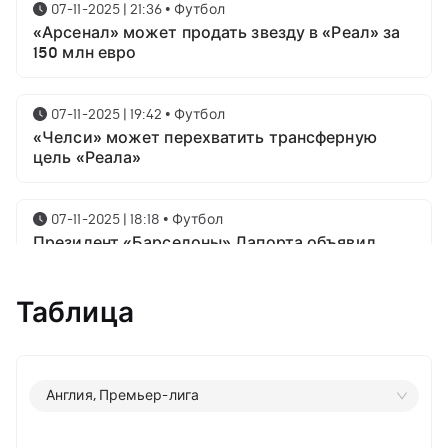
07-11-2025 | 21:36
•
Футбол
«Арсенал» может продать звезду в «Реал» за
150 млн евро
07-11-2025 | 19:42
•
Футбол
«Челси» может перехватить трансферную
цель «Реала»
07-11-2025 | 18:18
•
Футбол
Президент «Барселоны» Лапорта объявил
свой план насчёт Месси
Таблица
07-11-2025 | 16:23
•
Футбол
Известны имена трёх звёздных футболистов в
номинации на приз лучшему игроку года от
ФИФА
Англия, Премьер-лига
06-11-2025 | 23:06
•
Футбол