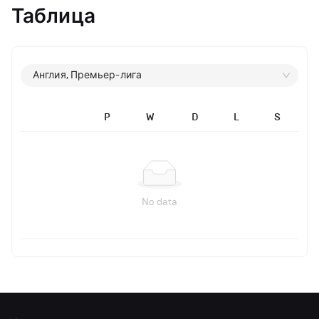
Таблица
Англия, Премьер-лига
P
W
D
L
S
No data