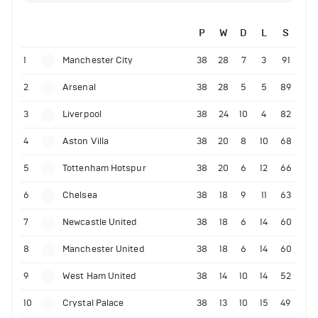
P
W
D
L
S
1
Manchester City
38
28
7
3
91
2
Arsenal
38
28
5
5
89
3
Liverpool
38
24
10
4
82
4
Aston Villa
38
20
8
10
68
5
Tottenham Hotspur
38
20
6
12
66
6
Chelsea
38
18
9
11
63
7
Newcastle United
38
18
6
14
60
8
Manchester United
38
18
6
14
60
9
West Ham United
38
14
10
14
52
10
Crystal Palace
38
13
10
15
49