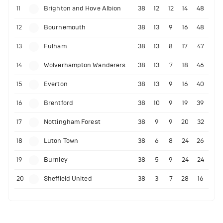
11
Brighton and Hove Albion
38
12
12
14
48
12
Bournemouth
38
13
9
16
48
13
Fulham
38
13
8
17
47
14
Wolverhampton Wanderers
38
13
7
18
46
15
Everton
38
13
9
16
40
16
Brentford
38
10
9
19
39
17
Nottingham Forest
38
9
9
20
32
18
Luton Town
38
6
8
24
26
19
Burnley
38
5
9
24
24
20
Sheffield United
38
3
7
28
16