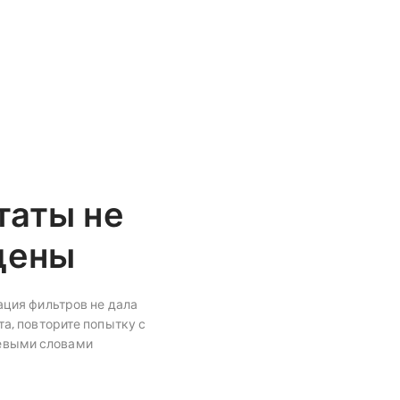
таты не
дены
ция фильтров не дала
а, повторите попытку с
евыми словами