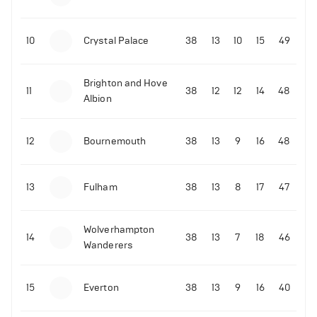
10
Crystal Palace
38
13
10
15
49
Brighton and Hove
11
38
12
12
14
48
Albion
12
Bournemouth
38
13
9
16
48
13
Fulham
38
13
8
17
47
Wolverhampton
14
38
13
7
18
46
Wanderers
15
Everton
38
13
9
16
40