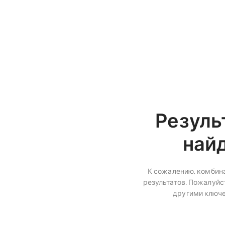
Резуль
най
К сожалению, комбина
результатов. Пожалуйст
другими ключ