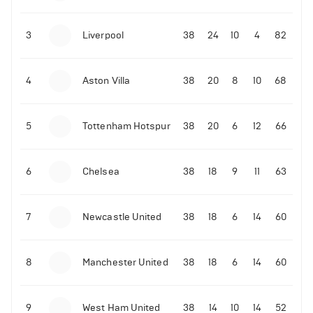
3
Liverpool
38
24
10
4
82
4
Aston Villa
38
20
8
10
68
5
Tottenham Hotspur
38
20
6
12
66
6
Chelsea
38
18
9
11
63
7
Newcastle United
38
18
6
14
60
8
Manchester United
38
18
6
14
60
9
West Ham United
38
14
10
14
52