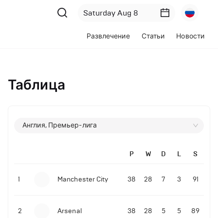
Развлечение
Статьи
Новости
Таблица
Англия, Премьер-лига
P
W
D
L
S
1
Manchester City
38
28
7
3
91
2
Arsenal
38
28
5
5
89