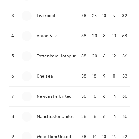
3
Liverpool
38
24
10
4
82
4
Aston Villa
38
20
8
10
68
5
Tottenham Hotspur
38
20
6
12
66
6
Chelsea
38
18
9
11
63
7
Newcastle United
38
18
6
14
60
8
Manchester United
38
18
6
14
60
9
West Ham United
38
14
10
14
52