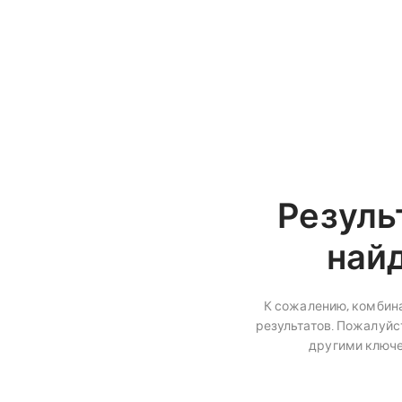
Резуль
най
К сожалению, комбина
результатов. Пожалуйст
другими ключ