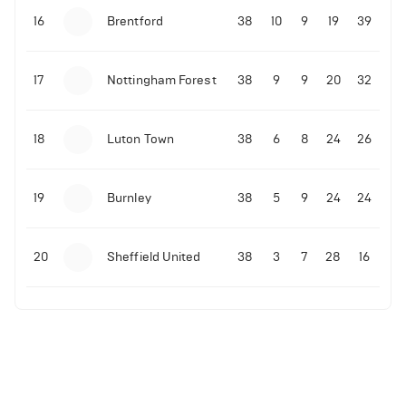
16
Brentford
38
10
9
19
39
17
Nottingham Forest
38
9
9
20
32
18
Luton Town
38
6
8
24
26
19
Burnley
38
5
9
24
24
20
Sheffield United
38
3
7
28
16