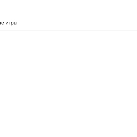
е игры