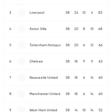
3
Liverpool
38
24
10
4
82
4
Aston Villa
38
20
8
10
68
5
Tottenham Hotspur
38
20
6
12
66
6
Chelsea
38
18
9
11
63
7
Newcastle United
38
18
6
14
60
8
Manchester United
38
18
6
14
60
9
West Ham United
38
14
10
14
52