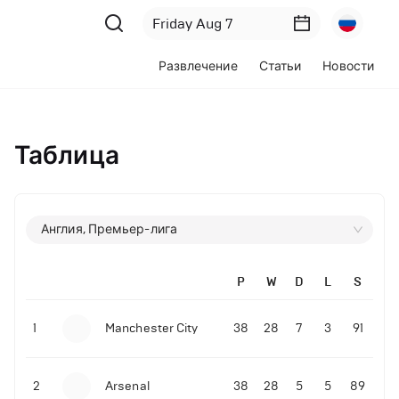
Развлечение
Статьи
Новости
Таблица
Англия, Премьер-лига
P
W
D
L
S
1
Manchester City
38
28
7
3
91
2
Arsenal
38
28
5
5
89