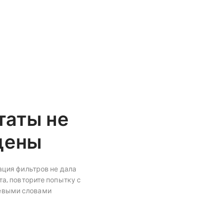
таты не
дены
ция фильтров не дала
а, повторите попытку с
евыми словами