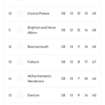
10
Crystal Palace
38
13
10
15
49
Brighton and Hove
11
38
12
12
14
48
Albion
12
Bournemouth
38
13
9
16
48
13
Fulham
38
13
8
17
47
Wolverhampton
14
38
13
7
18
46
Wanderers
15
Everton
38
13
9
16
40