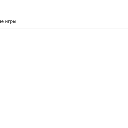
е игры