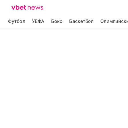
Футбол
УЕФА
Бокс
Баскетбол
Олимпийски