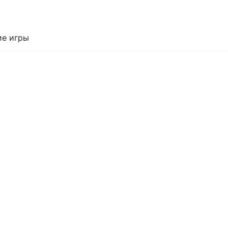
е игры