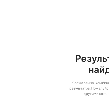
Резуль
най
К сожалению, комбина
результатов. Пожалуйст
другими ключ