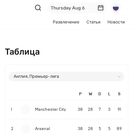
Развлечение
Статьи
Новости
Таблица
Англия, Премьер-лига
P
W
D
L
S
1
Manchester City
38
28
7
3
91
2
Arsenal
38
28
5
5
89