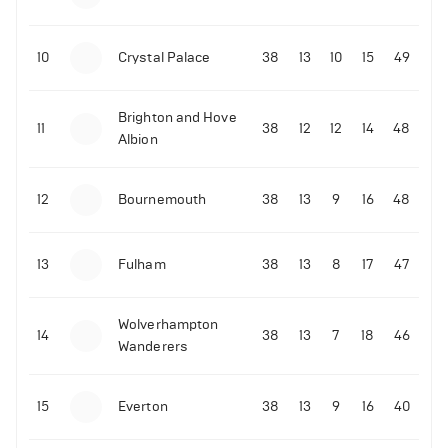
10
Crystal Palace
38
13
10
15
49
Brighton and Hove
11
38
12
12
14
48
Albion
12
Bournemouth
38
13
9
16
48
13
Fulham
38
13
8
17
47
Wolverhampton
14
38
13
7
18
46
Wanderers
15
Everton
38
13
9
16
40