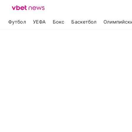
Футбол
УЕФА
Бокс
Баскетбол
Олимпийски