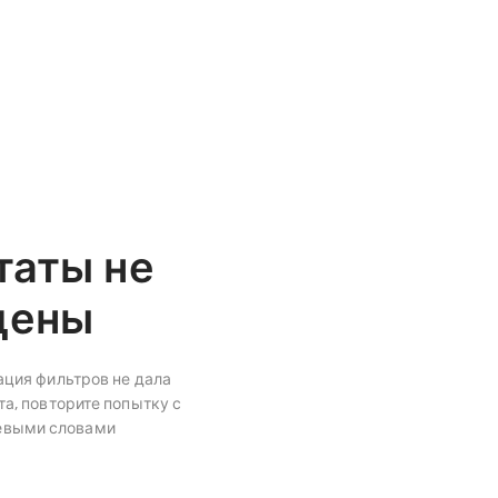
таты не
дены
ция фильтров не дала
а, повторите попытку с
евыми словами