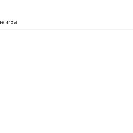
е игры