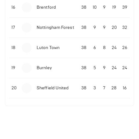
16
Brentford
38
10
9
19
39
17
Nottingham Forest
38
9
9
20
32
18
Luton Town
38
6
8
24
26
19
Burnley
38
5
9
24
24
20
Sheffield United
38
3
7
28
16