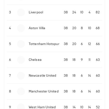
3
Liverpool
38
24
10
4
82
4
Aston Villa
38
20
8
10
68
5
Tottenham Hotspur
38
20
6
12
66
6
Chelsea
38
18
9
11
63
7
Newcastle United
38
18
6
14
60
8
Manchester United
38
18
6
14
60
9
West Ham United
38
14
10
14
52