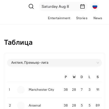
Entertainment
Stories
News
Таблица
Англия, Премьер-лига
P
W
D
L
S
1
Manchester City
38
28
7
3
91
2
Arsenal
38
28
5
5
89