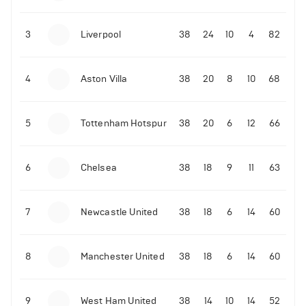
3
Liverpool
38
24
10
4
82
4
Aston Villa
38
20
8
10
68
5
Tottenham Hotspur
38
20
6
12
66
6
Chelsea
38
18
9
11
63
7
Newcastle United
38
18
6
14
60
8
Manchester United
38
18
6
14
60
9
West Ham United
38
14
10
14
52