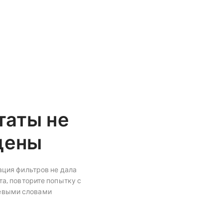
таты не
дены
ция фильтров не дала
а, повторите попытку с
евыми словами