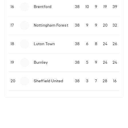
16
Brentford
38
10
9
19
39
17
Nottingham Forest
38
9
9
20
32
18
Luton Town
38
6
8
24
26
19
Burnley
38
5
9
24
24
20
Sheffield United
38
3
7
28
16