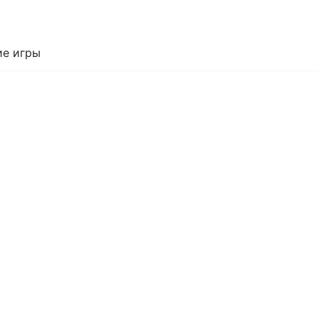
е игры