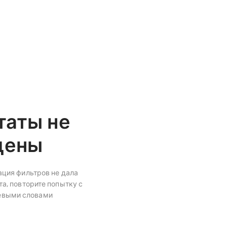
таты не
дены
ция фильтров не дала
а, повторите попытку с
евыми словами