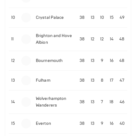
10
Crystal Palace
38
13
10
15
49
Brighton and Hove
11
38
12
12
14
48
Albion
12
Bournemouth
38
13
9
16
48
13
Fulham
38
13
8
17
47
Wolverhampton
14
38
13
7
18
46
Wanderers
15
Everton
38
13
9
16
40