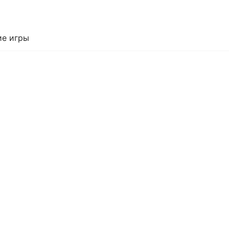
е игры