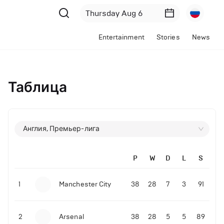
Entertainment
Stories
News
Таблица
Англия, Премьер-лига
P
W
D
L
S
1
Manchester City
38
28
7
3
91
2
Arsenal
38
28
5
5
89