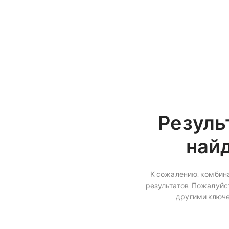
Резуль
най
К сожалению, комбина
результатов. Пожалуйст
другими ключ