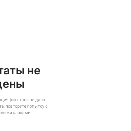
таты не
дены
ция фильтров не дала
а, повторите попытку с
евыми словами