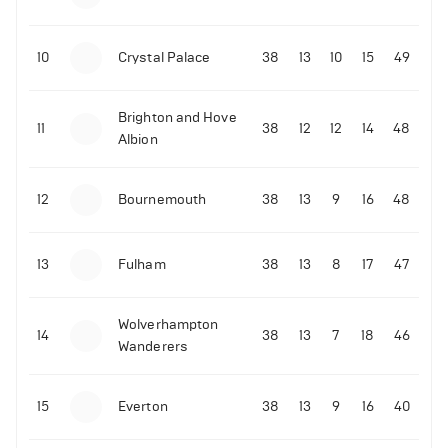
10
Crystal Palace
38
13
10
15
49
Brighton and Hove
11
38
12
12
14
48
Albion
12
Bournemouth
38
13
9
16
48
13
Fulham
38
13
8
17
47
Wolverhampton
14
38
13
7
18
46
Wanderers
15
Everton
38
13
9
16
40