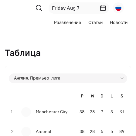
Развлечение
Статьи
Новости
Таблица
Англия, Премьер-лига
P
W
D
L
S
1
Manchester City
38
28
7
3
91
2
Arsenal
38
28
5
5
89