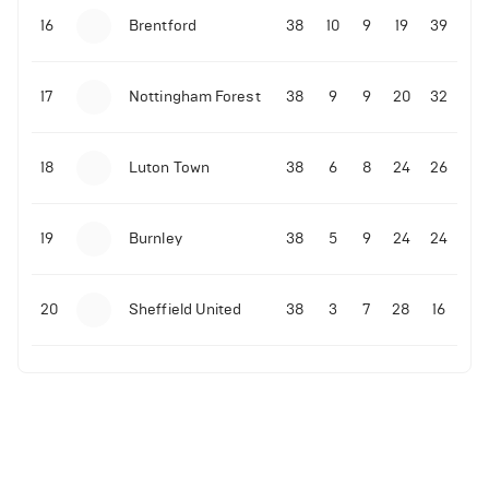
16
Brentford
38
10
9
19
39
17
Nottingham Forest
38
9
9
20
32
18
Luton Town
38
6
8
24
26
19
Burnley
38
5
9
24
24
20
Sheffield United
38
3
7
28
16