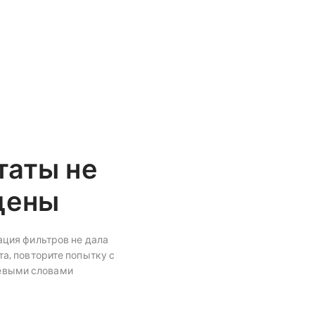
таты не
дены
ция фильтров не дала
а, повторите попытку с
евыми словами