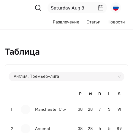
Развлечение
Статьи
Новости
Таблица
Англия, Премьер-лига
P
W
D
L
S
1
Manchester City
38
28
7
3
91
2
Arsenal
38
28
5
5
89