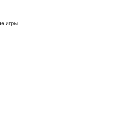
е игры