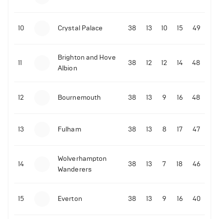
10
Crystal Palace
38
13
10
15
49
Brighton and Hove
11
38
12
12
14
48
Albion
12
Bournemouth
38
13
9
16
48
13
Fulham
38
13
8
17
47
Wolverhampton
14
38
13
7
18
46
Wanderers
15
Everton
38
13
9
16
40