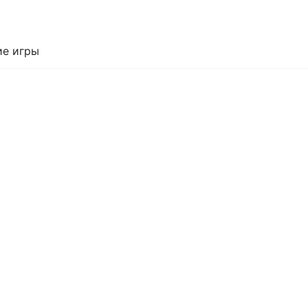
е игры