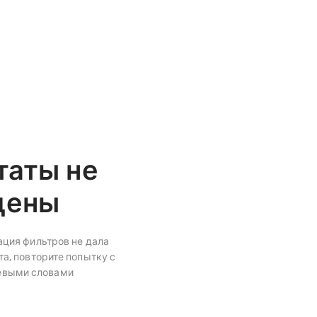
таты не
дены
ция фильтров не дала
а, повторите попытку с
евыми словами