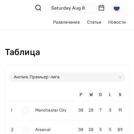
Развлечение
Статьи
Новости
Таблица
Англия, Премьер-лига
P
W
D
L
S
1
Manchester City
38
28
7
3
91
2
Arsenal
38
28
5
5
89