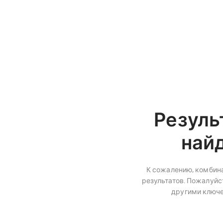
Резуль
най
К сожалению, комбина
результатов. Пожалуйст
другими ключ