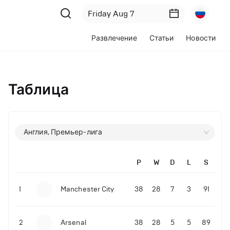
Развлечение
Статьи
Новости
Таблица
Англия, Премьер-лига
P
W
D
L
S
1
Manchester City
38
28
7
3
91
2
Arsenal
38
28
5
5
89