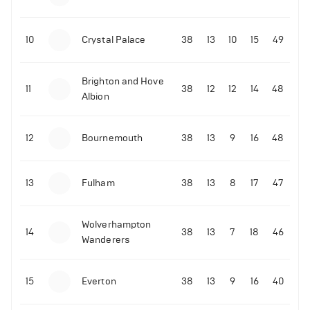
10
Crystal Palace
38
13
10
15
49
Brighton and Hove
11
38
12
12
14
48
Albion
12
Bournemouth
38
13
9
16
48
13
Fulham
38
13
8
17
47
Wolverhampton
14
38
13
7
18
46
Wanderers
15
Everton
38
13
9
16
40