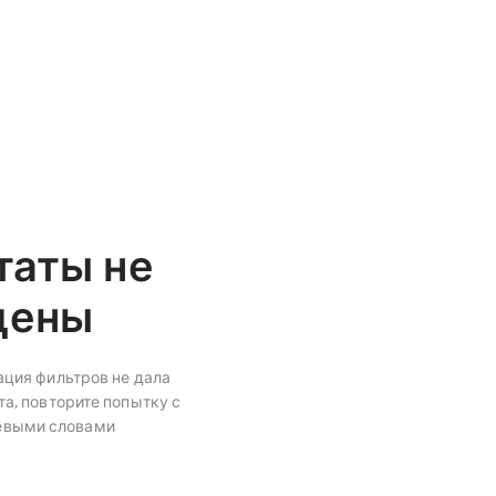
таты не
дены
ция фильтров не дала
а, повторите попытку с
евыми словами