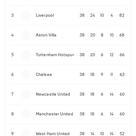
3
Liverpool
38
24
10
4
82
4
Aston Villa
38
20
8
10
68
5
Tottenham Hotspur
38
20
6
12
66
6
Chelsea
38
18
9
11
63
7
Newcastle United
38
18
6
14
60
8
Manchester United
38
18
6
14
60
9
West Ham United
38
14
10
14
52